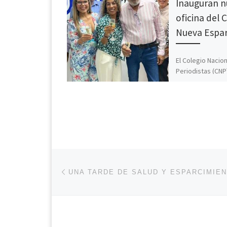
Inauguran n
oficina del 
Nueva Espa
El Colegio Nacion
Periodistas (CNP
Nueva Esparta in
nueva oficina, la
ubicada en la se
Navegación de entradas
Entrada anterior