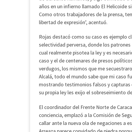
años en un infierno llamado El Helicoide s
Como otros trabajadores de la prensa, ten
libertad de expresión’, acentuó.
Rojas destacó como su caso es ejemplo cla
selectividad perversa, donde los patrones l
cual realmente pisotea la ley y es necesari
caso y el de centenares de presos polític
verdugos, los mismos que me secuestraron
Alcalá, todo el mundo sabe que mi caso f
mostrando testimonios falsos y capturas d
su propia ley les exijo el sobreseimiento de
El coordinador del Frente Norte de Caraca
conciencia, emplazó a la Comisión de Seg
callar ante la nueva ola de negaciones a 
Arreaza parece convidado de piedra porque 