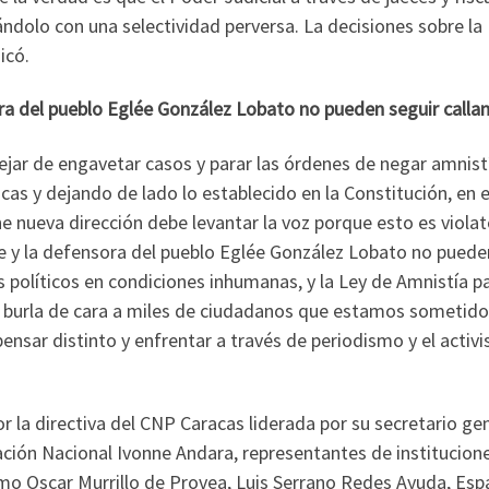
ándolo con una selectividad perversa. La decisiones sobre la
icó.
sora del pueblo Eglée González Lobato no pueden seguir calla
ejar de engavetar casos y parar las órdenes de negar amnist
icas y dejando de lado lo establecido en la Constitución, en e
e nueva dirección debe levantar la voz porque esto es violat
oe y la defensora del pueblo Eglée González Lobato no puede
 políticos en condiciones inhumanas, y la Ley de Amnistía p
 burla de cara a miles de ciudadanos que estamos sometido
pensar distinto y enfrentar a través de periodismo y el activ
la directiva del CNP Caracas liderada por su secretario ge
ación Nacional Ivonne Andara, representantes de institucion
o Oscar Murrillo de Provea, Luis Serrano Redes Ayuda, Esp