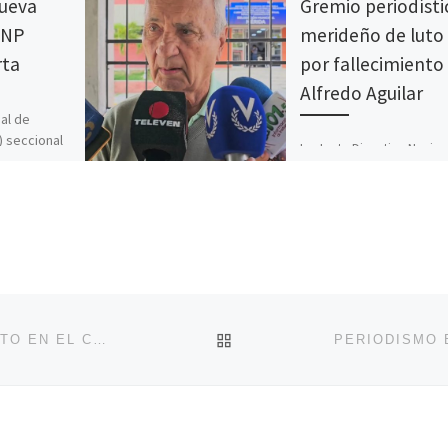
ueva
Gremio periodísti
CNP
merideño de luto
rta
por fallecimiento
Alfredo Aguilar
al de
) seccional
La Junta Directiva Nacion
auguró su
del Colegio Nacional de
 cual está
Periodistas (CNP) y la
de de la […]
Seccional Mérida, cumpl
con el penoso deber de
informar el […]
VOLVER A LA LISTA DE 
UNA TARDE DE SALUD Y ESPARCIMIENTO EN EL CNP CARACAS