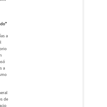
ndo”
ías a
l
orio
n
asó
s a
ismo
neral
es de
acio