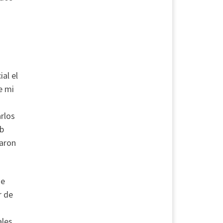
al el
e mi
rlos
ab
earon
de
r de
ales