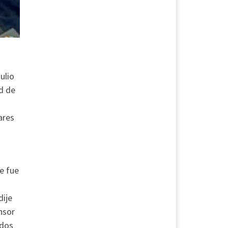
ulio
ud de
ares
e fue
dije
nsor
 dos