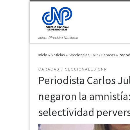
Saltar al contenido
Junta Directiva Nacional
Inicio
»
Noticias
»
Seccionales CNP
»
Caracas
»
Period
CARACAS
SECCIONALES CNP
Periodista Carlos Ju
negaron la amnistía
selectividad perver