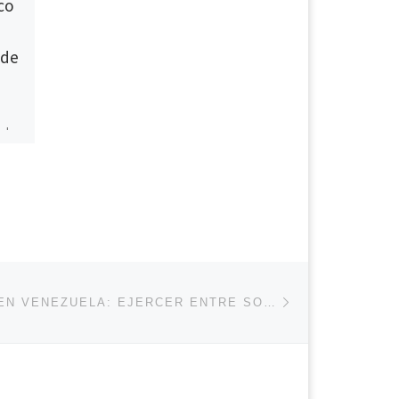
co
CNP Vargas
presentó
 de
programación para
conmemorar mes
del periodista
al
En rueda de prensa
realizada este jueves,
en
nuestra Seccional presentó
el programa previsto para la
conmemoración del mes del
periodista. Un plan […]
Entrada siguiente
ENTRADAS
PERIODISMO EN VENEZUELA: EJERCER ENTRE SOMBRAS, CAUTELARES Y RESISTENCIA