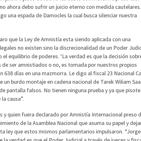
ino ahora debo sufrir un juicio eterno con medida cautelares.
go una espada de Damocles la cual busca silenciar nuestra
ro que la Ley de Amnistía esta siendo aplicada con una
egales no existen sino la discrecionalidad de un Poder Judici
o el equilibrio de poderes. ‘La verdad es que la decisión sobr
os de ser amnistiados o no, es tomada por nuestros propios
 638 días en una mazmorra. Le digo al fiscal 23 Nacional Ca
ue un burdo montaje en cadena nacional de Tarek Wiliam Sa
e pantalla falsos. No tienen ninguna prueba y ya que pisot
 la causa”.
s y quien fuera declarado por Amnistía Internacional preso 
uimiento de la Asamblea Nacional que asuma su papel y deja
esta ley que estos mismos parlamentarios impulsaron. “Jorge
la verdad es que el Poder Judicial a través de jueces y fisc