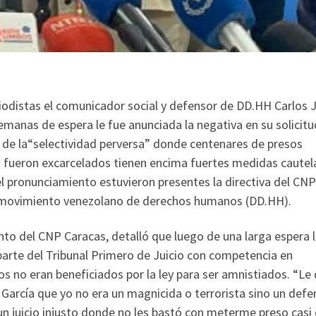
iodistas el comunicador social y defensor de DD.HH Carlos J
emanas de espera le fue anunciada la negativa en su solicit
 de la“selectividad perversa” donde centenares de presos
nes fueron excarcelados tienen encima fuertes medidas cautel
l pronunciamiento estuvieron presentes la directiva del CNP
el movimiento venezolano de derechos humanos (DD.HH).
unto del CNP Caracas, detalló que luego de una larga espera l
 parte del Tribunal Primero de Juicio con competencia en
 no eran beneficiados por la ley para ser amnistiados. “Le 
arcía que yo no era un magnicida o terrorista sino un defe
n juicio injusto donde no les bastó con meterme preso casi