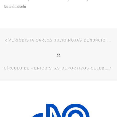
Nota de duelo
Navegación de entradas
Entrada anterior
PERIODISTA CARLOS JULIO ROJAS DENUNCIÓ QUE LE NEGARON LA AMNISTÍA: “ESTÁN APLICÁNDOLA CON UNA SELECTIVIDAD PERVERSA”
VOLVER A LA LISTA DE 
En
CÍRCULO DE PERIODISTAS DEPORTIVOS CELEBRA SU 83° ANIVERSARIO