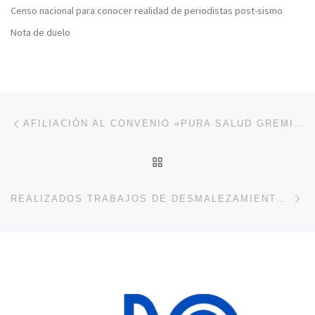
Censo nacional para conocer realidad de periodistas post-sismo
Nota de duelo
Navegación de entradas
Entrada anterior
AFILIACIÓN AL CONVENIO «PURA SALUD GREMIAL» SE PUEDE REALIZAR REMOTO O PRESENCIAL EN SEDE DEL CNP
VOLVER A LA LISTA DE 
En
REALIZADOS TRABAJOS DE DESMALEZAMIENTO EN LA CASA DEL PERIODISTA DE LOS TEQUES