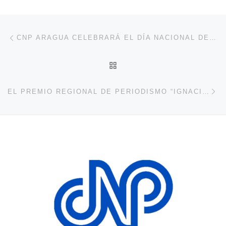
Navegación de entradas
Entrada anterior
CNP ARAGUA CELEBRARÁ EL DÍA NACIONAL DEL PERIODISTA CON DIVERSAS ACTIVIDADES
VOLVER A LA LISTA DE 
En
EL PREMIO REGIONAL DE PERIODISMO “IGNACIO DE LA CRUZ” INICIA LAS POSTULACIONES DE LA EDICIÓN 2024