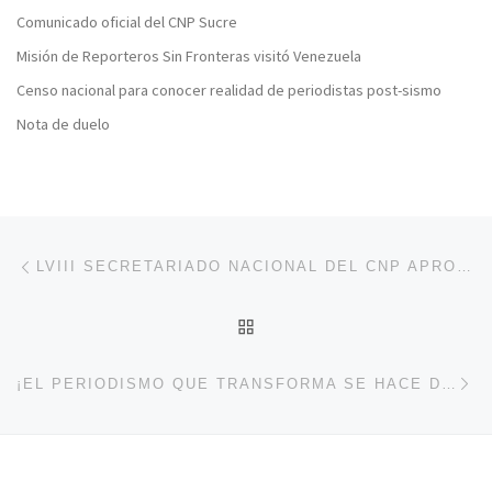
Comunicado oficial del CNP Sucre
Misión de Reporteros Sin Fronteras visitó Venezuela
Censo nacional para conocer realidad de periodistas post-sismo
Nota de duelo
Navegación de entradas
Entrada anterior
LVIII SECRETARIADO NACIONAL DEL CNP APROBÓ TABLA DE HONORARIOS PROFESIONALES MÍNIMOS PARA PERIODISTAS
VOLVER A LA LISTA DE 
En
¡EL PERIODISMO QUE TRANSFORMA SE HACE DESDE EL TERRENO Y CON LA MIRADA EN EL FUTURO!