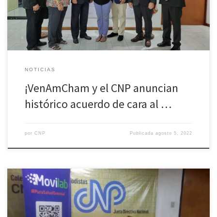
Cámara. El acuerdo fue dado a conocer en una rueda de prensa
en las instalaciones de VenAmCham con la […]
NOTICIAS
¡VenAmCham y el CNP anuncian
histórico acuerdo de cara al …
por
CNP
Publicada
agosto 5, 2022
El Colegio Nacional de Periodistas CNP, a través de su Junta