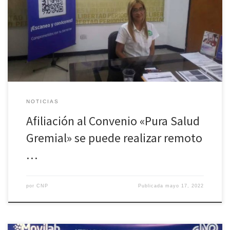
Directiva Nacional, y el Centro de Estudios Clínicos Movilab
informan que los interesados en afiliarse al Convenio «Pura Salud
Gremial» pueden dirigirse a la sede nacional de CNP ubicada en
el edificio del Colegio Nacional de Periodistas, piso 3, […]
NOTICIAS
Afiliación al Convenio «Pura Salud
Gremial» se puede realizar remoto
…
por
CNP
Publicada
mayo 17, 2022