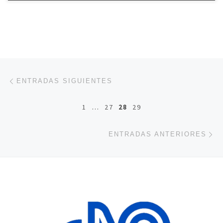
Navegación de entradas
Entradas siguientes
ENTRADAS SIGUIENTES
1
…
27
28
29
En
ENTRADAS ANTERIORES