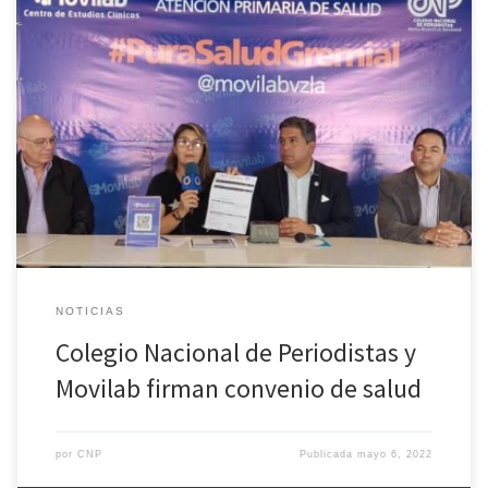
“El Colegio Nacional de Periodistas CNP, a través de su Junta
Directiva Nacional y el Centro de Estudios Clínicos Movilab firmaron
este jueves un convenio de atención en salud para todos los
periodistas agremiado y sus familiares, este beneficio se extiende
a reporteros gráficos, fotógrafos, camarógrafos y trabajadores de
la […]
NOTICIAS
Colegio Nacional de Periodistas y
Movilab firman convenio de salud
por
CNP
Publicada
mayo 6, 2022