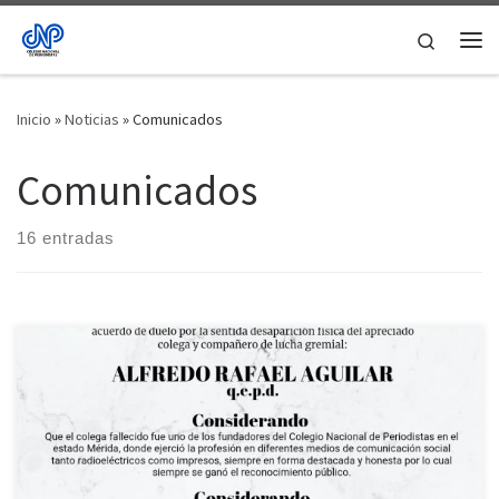
Saltar al contenido
Search
Me
Inicio
»
Noticias
»
Comunicados
Comunicados
16 entradas
La Junta Directiva Nacional del Colegio Nacional de Periodistas
(JDN-CNP) resolvió emitir un Acuerdo de duelo por la desaparición
física del periodista Alfredo Aguilar, fundador y secretario general