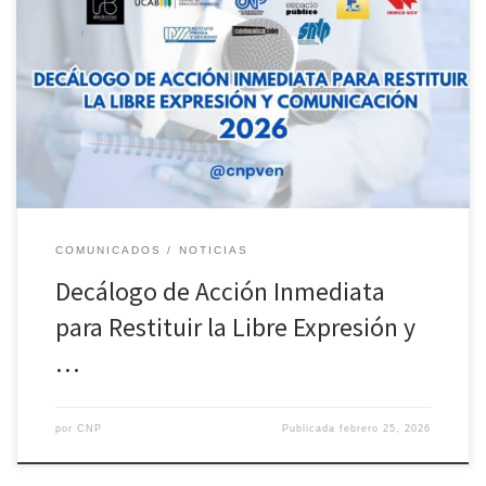
La reconstrucción democrática en Venezuela conlleva
necesariamente la recuperación de un esquema mínimo de
garantías en lo que respecta a la libertad de expresión,
información y prensa. La generación de condiciones para una
comunicación libre implica acciones inmediatas como el
desbloqueo de los medios de comunicación digital, la restitución
de […]
COMUNICADOS
NOTICIAS
Decálogo de Acción Inmediata
para Restituir la Libre Expresión y
…
por
CNP
Publicada
febrero 25, 2026