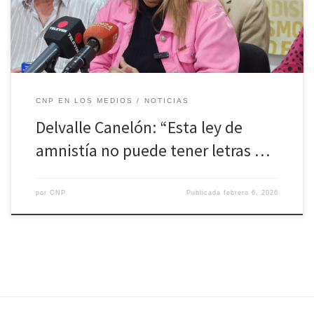
quiere una reconciliación, esta ley de amnistía no tiene que tener
letras chiquitas”, […]
CNP EN LOS MEDIOS
NOTICIAS
Delvalle Canelón: “Esta ley de
amnistía no puede tener letras …
por
CNP
Publicada
febrero 6, 2026