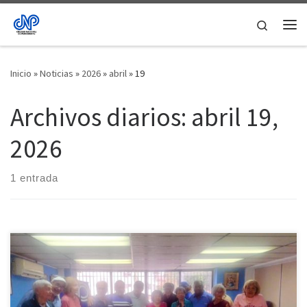
Saltar al contenido
Search
Me
Inicio
»
Noticias
»
2026
»
abril
»
19
Archivos diarios:
abril 19,
2026
1 entrada
Una jornada de charlas, consejos y prácticas de salud,
acompañada con música en vivo, baile, cata, degustación y