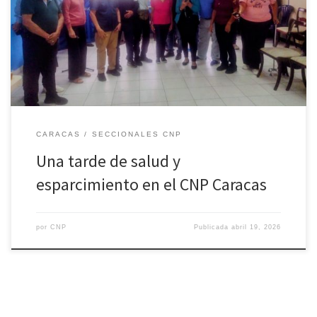
muchas sorpresas, se celebró el reciente sábado 18 de abril en el
Colegio Nacional de Periodistas de Caracas, organizado por el
grupo promotor de la Fundación Años Dorados del Periodista. El
evento […]
CARACAS
SECCIONALES CNP
Una tarde de salud y
esparcimiento en el CNP Caracas
por
CNP
Publicada
abril 19, 2026