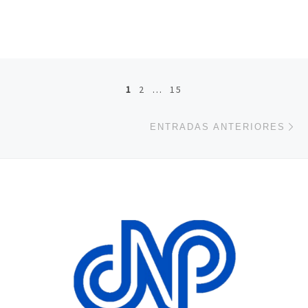
Navegación de entradas
1
2
…
15
En
ENTRADAS ANTERIORES