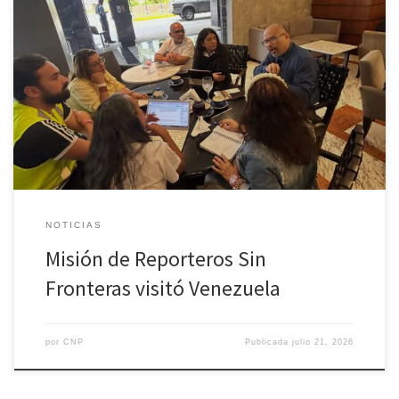
Para conocer la situación de los periodistas venezolanos, durante
la cobertura de desastres naturales, particularmente luego del
doble terremoto ocurrido en el país, el pasado 24 de junio, una
misión de la Organización Reporteros Sin Fronteras (RSF), llegó a
Venezuela a constatar situaciones asociadas a las dificultades del
ejercicio profesional, […]
NOTICIAS
Misión de Reporteros Sin
Fronteras visitó Venezuela
por
CNP
Publicada
julio 21, 2026