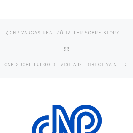
Navegación de entradas
Entrada anterior
CNP VARGAS REALIZÓ TALLER SOBRE STORYTELLING PARA PERIODISTAS
VOLVER A LA LISTA DE 
En
CNP SUCRE LUEGO DE VISITA DE DIRECTIVA NACIONAL DEL CNP INICIA ACCIONES PARA RESCATE DE LA SEDE GREMIAL