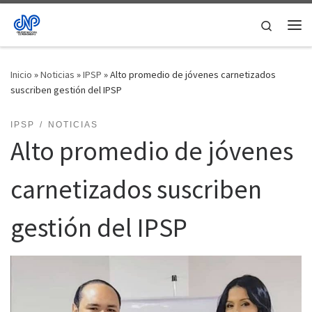
Saltar al contenido
Search
Me
Inicio
»
Noticias
»
IPSP
»
Alto promedio de jóvenes carnetizados
suscriben gestión del IPSP
IPSP
NOTICIAS
Alto promedio de jóvenes
carnetizados suscriben
gestión del IPSP