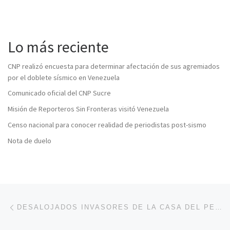
Lo más reciente
CNP realizó encuesta para determinar afectación de sus agremiados
por el doblete sísmico en Venezuela
Comunicado oficial del CNP Sucre
Misión de Reporteros Sin Fronteras visitó Venezuela
Censo nacional para conocer realidad de periodistas post-sismo
Nota de duelo
Navegación de entradas
Entrada anterior
DESALOJADOS INVASORES DE LA CASA DEL PERIODISTA EN CUMANÁ