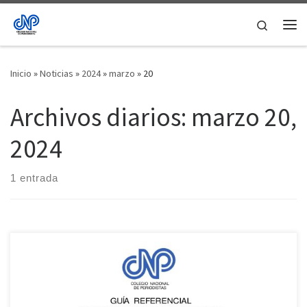
Saltar al contenido
Search
Me
Inicio
»
Noticias
»
2024
»
marzo
»
20
Archivos diarios:
marzo 20,
2024
1 entrada