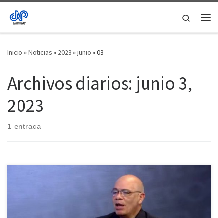
Saltar al contenido
Search
Me
Inicio
»
Noticias
»
2023
»
junio
»
03
Archivos diarios:
junio 3,
2023
1 entrada
El periodista, escritor y profesor universitario Néstor Garrido,