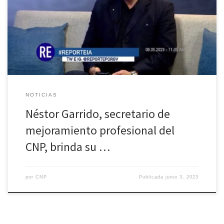
secretario de Mejoramiento Profesional del Colegio Nacional de
Periodistas (CNP), brinda sus impresiones sobre el uso de la
denominada Inteligencia Artifical (IA) en el periodismo y las
comunicaciones en general. Parte 1 Parte 2 Parte 3
NOTICIAS
Néstor Garrido, secretario de
mejoramiento profesional del
CNP, brinda su …
por
CNP
Publicada
junio 3, 2023