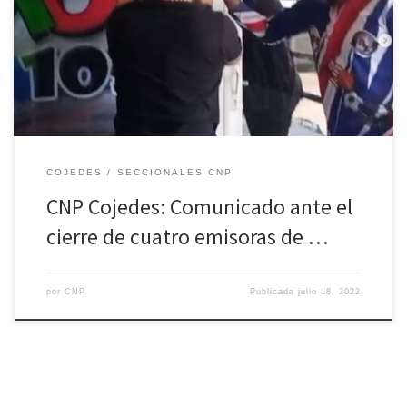
Cojedes se dirige a la opinión pública ante el cierre e incautación
de los equipos de las emisoras de radio Candela 92.9 F.M.,
(01/07/22), Nex 100.1 F.M, Hits 92.5 F.M y Moda 105.1 FM,
(15/07/22); ubicadas en San Carlos, municipio San […]
COJEDES
SECCIONALES CNP
CNP Cojedes: Comunicado ante el
cierre de cuatro emisoras de …
por
CNP
Publicada
julio 18, 2022