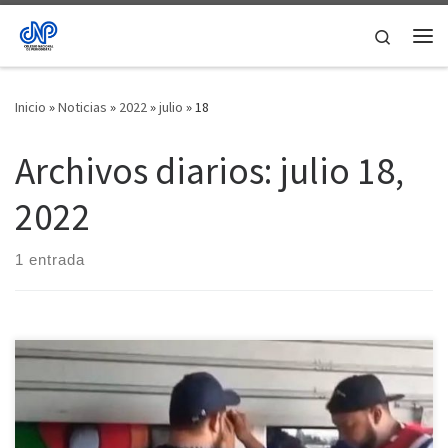
Saltar al contenido
Search
Me
Inicio
»
Noticias
»
2022
»
julio
»
18
Archivos diarios:
julio 18,
2022
1 entrada
La Junta directiva del Colegio Nacional de Periodistas Seccional