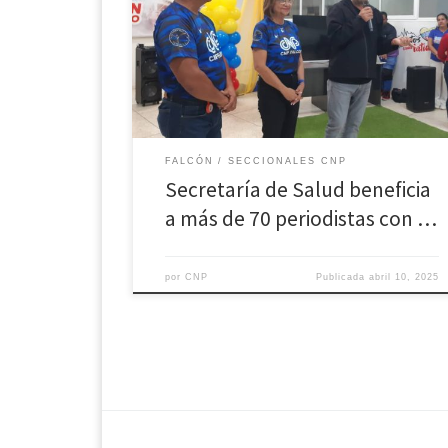
atendidos con diversos servicios especializados en
función de una mejor calidad de vida. La autoridad
única de Salud, Jean Carlo Sánchez, indicó que la
jornada se desarrolló con una cantidad de
atenciones importantes […]
FALCÓN
SECCIONALES CNP
Secretaría de Salud beneficia
a más de 70 periodistas con …
por
CNP
Publicada
abril 10, 2025